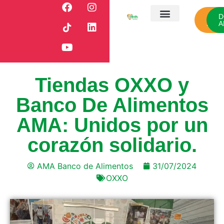
CÓ
D
SUM
A
¿Quiénes somos?
Nuestro campo
Nuestros aliados
Sala de prensa
Tiendas OXXO y
Banco De Alimentos
AMA: Unidos por un
corazón solidario.
AMA Banco de Alimentos
31/07/2024
OXXO