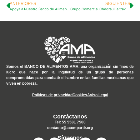
ANTERIORES
SIGUIENTES
Apoya a Nuestro Banco de Alimentos a través del Redondeo OXXO: ¡Cada Moneda Cuenta!
Grupo Comercial Chedraui, a través de su Fundación, realiza campañas de redondeo en favor del Banco de Alimentos AMA.
Somos el
BANCO DE ALIMENTOS AMA
, una organización sin fines de
lucro que nace por la inquietud de un grupo de personas
comprometidas para combatir el hambre en las familias mexicanas que
viven en pobreza.
Políticas de privacidad
Cookies
Aviso Legal
Contáctanos
Tel: 55 5581 7500
contacto@acompartir.org
Síguenos