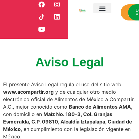
CÓ
D
SUM
A
¿Quiénes somos?
Nuestro campo
Nuestros aliados
Sala de prensa
Aviso Legal
El presente Aviso Legal regula el uso del sitio web
www.acompartir.org
y de cualquier otro medio
electrónico oficial de Alimentos de México a Compartir,
A.C., mejor conocido como
Banco de Alimentos AMA
,
con domicilio en
Maíz No. 180-3, Col. Granjas
Esmeralda, C.P. 09810, Alcaldía Iztapalapa, Ciudad de
México
, en cumplimiento con la legislación vigente en
México.